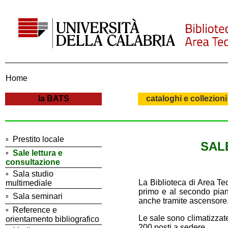
Home
la BATS
cataloghi e collezioni
▫
Prestito locale
SAL
▫
Sale lettura e
consultazione
▫
Sala studio
La Biblioteca di Area Te
multimediale
primo e al secondo piano 
▫
Sala seminari
anche tramite ascensore
▫
Reference e
Le sale sono climatizzate
orientamento bibliografico
200 posti a sedere.