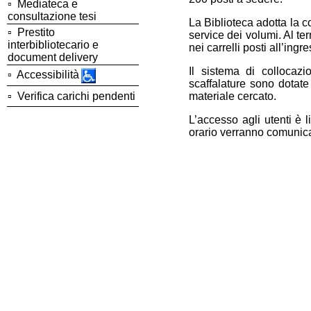
▫
Mediateca e
consultazione tesi
La Biblioteca adotta la c
▫
Prestito
service dei volumi. Al ter
interbibliotecario e
nei carrelli posti all’ingr
document delivery
Il sistema di collocaz
▫
Accessibilità
scaffalature sono dotate
▫
Verifica carichi pendenti
materiale cercato.
L’accesso agli utenti è l
orario verranno comunic